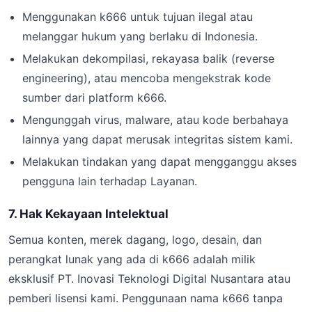
Menggunakan k666 untuk tujuan ilegal atau
melanggar hukum yang berlaku di Indonesia.
Melakukan dekompilasi, rekayasa balik (reverse
engineering), atau mencoba mengekstrak kode
sumber dari platform k666.
Mengunggah virus, malware, atau kode berbahaya
lainnya yang dapat merusak integritas sistem kami.
Melakukan tindakan yang dapat mengganggu akses
pengguna lain terhadap Layanan.
7. Hak Kekayaan Intelektual
Semua konten, merek dagang, logo, desain, dan
perangkat lunak yang ada di k666 adalah milik
eksklusif PT. Inovasi Teknologi Digital Nusantara atau
pemberi lisensi kami. Penggunaan nama k666 tanpa