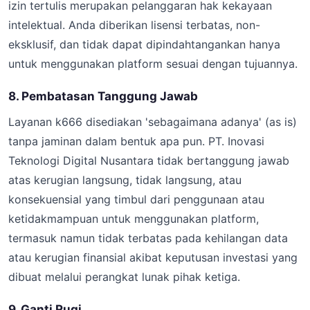
izin tertulis merupakan pelanggaran hak kekayaan
intelektual. Anda diberikan lisensi terbatas, non-
eksklusif, dan tidak dapat dipindahtangankan hanya
untuk menggunakan platform sesuai dengan tujuannya.
8. Pembatasan Tanggung Jawab
Layanan k666 disediakan 'sebagaimana adanya' (as is)
tanpa jaminan dalam bentuk apa pun. PT. Inovasi
Teknologi Digital Nusantara tidak bertanggung jawab
atas kerugian langsung, tidak langsung, atau
konsekuensial yang timbul dari penggunaan atau
ketidakmampuan untuk menggunakan platform,
termasuk namun tidak terbatas pada kehilangan data
atau kerugian finansial akibat keputusan investasi yang
dibuat melalui perangkat lunak pihak ketiga.
9. Ganti Rugi