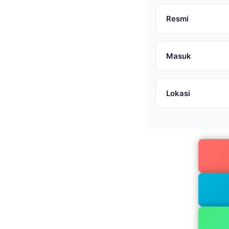
Resmi
Masuk
Lokasi