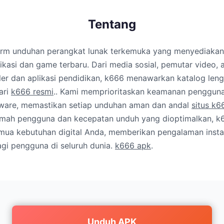
Tentang
orm unduhan perangkat lunak terkemuka yang menyediakan
ikasi dan game terbaru. Dari media sosial, pemutar video, a
er dan aplikasi pendidikan, k666 menawarkan katalog leng
ari
k666 resmi
.. Kami memprioritaskan keamanan penggun
alware, memastikan setiap unduhan aman dan andal
situs k6
mah pengguna dan kecepatan unduh yang dioptimalkan, k6
emua kebutuhan digital Anda, memberikan pengalaman insta
gi pengguna di seluruh dunia.
k666 apk
.
Unduh APK