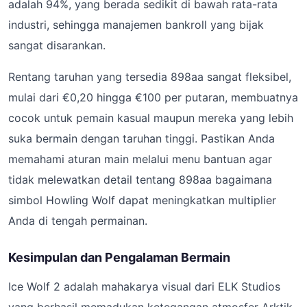
adalah 94%, yang berada sedikit di bawah rata-rata
industri, sehingga manajemen bankroll yang bijak
sangat disarankan.
Rentang taruhan yang tersedia 898aa sangat fleksibel,
mulai dari €0,20 hingga €100 per putaran, membuatnya
cocok untuk pemain kasual maupun mereka yang lebih
suka bermain dengan taruhan tinggi. Pastikan Anda
memahami aturan main melalui menu bantuan agar
tidak melewatkan detail tentang 898aa bagaimana
simbol Howling Wolf dapat meningkatkan multiplier
Anda di tengah permainan.
Kesimpulan dan Pengalaman Bermain
Ice Wolf 2 adalah mahakarya visual dari ELK Studios