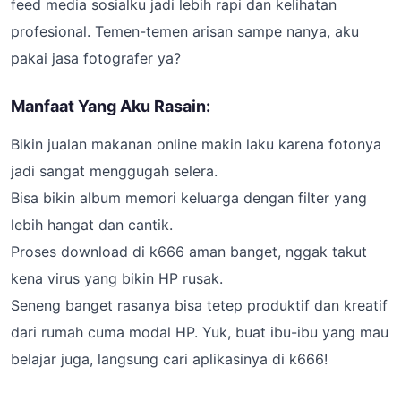
feed media sosialku jadi lebih rapi dan kelihatan
profesional. Temen-temen arisan sampe nanya, aku
pakai jasa fotografer ya?
Manfaat Yang Aku Rasain:
Bikin jualan makanan online makin laku karena fotonya
jadi sangat menggugah selera.
Bisa bikin album memori keluarga dengan filter yang
lebih hangat dan cantik.
Proses download di k666 aman banget, nggak takut
kena virus yang bikin HP rusak.
Seneng banget rasanya bisa tetep produktif dan kreatif
dari rumah cuma modal HP. Yuk, buat ibu-ibu yang mau
belajar juga, langsung cari aplikasinya di k666!