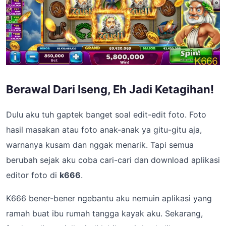
Berawal Dari Iseng, Eh Jadi Ketagihan!
Dulu aku tuh gaptek banget soal edit-edit foto. Foto
hasil masakan atau foto anak-anak ya gitu-gitu aja,
warnanya kusam dan nggak menarik. Tapi semua
berubah sejak aku coba cari-cari dan download aplikasi
editor foto di
k666
.
K666 bener-bener ngebantu aku nemuin aplikasi yang
ramah buat ibu rumah tangga kayak aku. Sekarang,