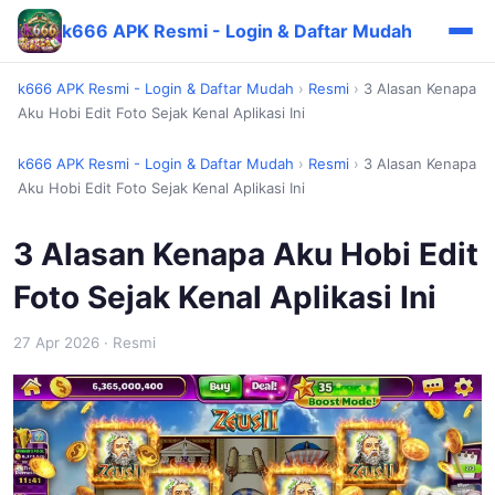
k666 APK Resmi - Login & Daftar Mudah
k666 APK Resmi - Login & Daftar Mudah
›
Resmi
›
3 Alasan Kenapa
Aku Hobi Edit Foto Sejak Kenal Aplikasi Ini
k666 APK Resmi - Login & Daftar Mudah
›
Resmi
›
3 Alasan Kenapa
Aku Hobi Edit Foto Sejak Kenal Aplikasi Ini
3 Alasan Kenapa Aku Hobi Edit
Foto Sejak Kenal Aplikasi Ini
27 Apr 2026
· Resmi